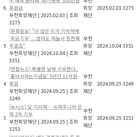
수 에녹 팬카페 ‘화기에에’ 300만원
부천
6
후원금
희망
2025.02.03
3275
부천희망재단
|
2025.02.03
|
조회
재단
3275
[문화일보] "더 많은 이가 기억하게
'추모기부' ... 엄마도 하늘서 칭찬해
부천
5
주겠죠"
희망
2024.10.04
3351
부천희망재단
|
2024.10.04
|
조회
재단
3351
[연합뉴스] 특별한 날에 기부한다..
'좋아서하는기념일' 5년간 11억원
부천
4
후원
희망
2024.09.25
3249
부천희망재단
|
2024.09.25
|
조회
재단
3249
[뉴시스] 父 기리며… 슈퍼주니어 은
부천
혁 2억 기부
3
희망
2024.09.25
3253
부천희망재단
|
2024.09.25
|
조회
재단
3253