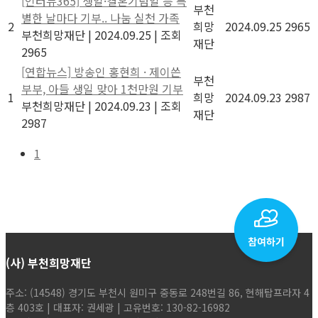
[인터뷰365] 생일·결혼기념일 등 특
부천
별한 날마다 기부.. 나눔 실천 가족
2
희망
2024.09.25
2965
부천희망재단
|
2024.09.25
|
조회
재단
2965
[연합뉴스] 방송인 홍현희 · 제이쓴
부천
부부, 아들 생일 맞아 1천만원 기부
1
희망
2024.09.23
2987
부천희망재단
|
2024.09.23
|
조회
재단
2987
1
(사) 부천희망재단
주소: (14548) 경기도 부천시 원미구 중동로 248번길 86, 현해탑프라자 4
층 403호 | 대표자: 권세광 | 고유번호: 130-82-16982