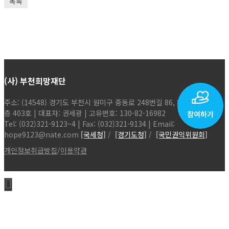
목록
(사) 부천희망재단
주소: (14548) 경기도 부천시 원미구 중동로 248번길 86, 현해탑프라자 4
층 403호 | 대표자: 권세광 | 고유번호: 130-82-16982
Tel: (032)321-9123~4 | Fax: (032)321-9134 | Email:
hope9123@nate.com
[국세청]
/
[경기도청]
/
[국민권익위원회]
개인정보취급방침
/
이용약관