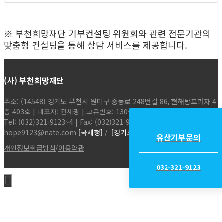
※ 부천희망재단 기부컨설팅 위원회와 관련 전문기관의
맞춤형 컨설팅을 통해 상담 서비스를 제공합니다.
(사) 부천희망재단
주소: (14548) 경기도 부천시 원미구 중동로 248번길 86, 현해탑프라자 4
층 403호 | 대표자: 권세광 | 고유번호: 130-82-16982
Tel: (032)321-9123~4 | Fax: (032)321-9134 | Email:
hope9123@nate.com
[국세청]
/
[경기도청]
/
[국민권익위원회]
유산기부문의
개인정보취급방침
/
이용약관
032-321-9123