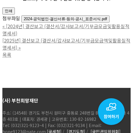
인쇄
첨부파일
2024-공익법인-결산서류-등의-공시_표준서식.pdf
«
[2024년] 결산보고 (결산서/감사보고서/기부금모금및활용실적
명세서)
[2025년] 결산보고 (결산서/감사보고서/기부금모금액및활용실적
명세서)
»
목록
(사) 부천희망재단
주소: (14548) 경기도 부천시 원미구 중동로 248번길 86, 현해탑프라자 4
층 403호 | 대표자: 권세광 | 고유번호: 130-82-16982
Tel: (032)321-9123~4 | Fax: (032)321-9134 | Email:
hope9123@nate.com
[국세청]
/
[경기도청]
/
[국민권익위원회]