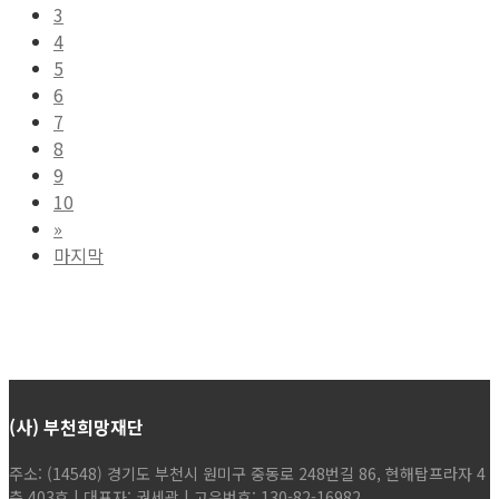
3
4
5
6
7
8
9
10
»
마지막
(사) 부천희망재단
주소: (14548) 경기도 부천시 원미구 중동로 248번길 86, 현해탑프라자 4
층 403호 | 대표자: 권세광 | 고유번호: 130-82-16982