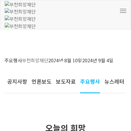
To
Nav
주요행사
부천희망재단
2024년 8월 10일
2024년 9월 4일
커뮤니티
공지사항
언론보도
보도자료
주요행사
뉴스레터
오늘의 희망