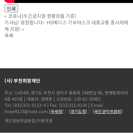
인쇄
«
코로나19 긴급지원 현황(6월 기준)
기사님! 응원합니다~ HD메디스 기부마스크 대중교통 종사자에
게 지원!
»
목록
(사) 부천희망재단
주소: (14548) 경기도 부천시 원미구 중동로 248번길 86, 현해탑프라자
4층 403호 | 대표자: 권세광 | 고유번호: 130-82-16982
Tel: (032)321-9123~4 | Fax: (032)321-9134 | Email:
hope9123@nate.com
[국세청]
/
[경기도청]
/
[국민권익위원회]
개인정보취급방침
/
이용약관