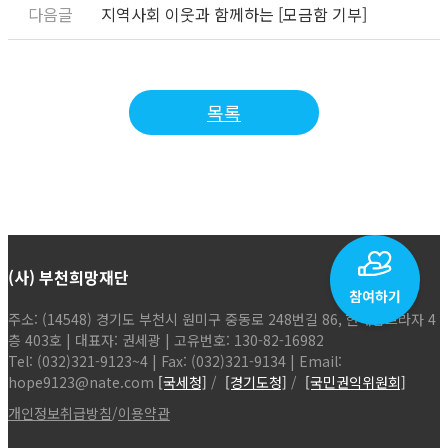
지역사회 이웃과 함께하는 [모금함 기부]
목록
(사) 부천희망재단
주소: (14548) 경기도 부천시 원미구 중동로 248번길 86, 현해탑프라자 4
층 403호 | 대표자: 권세광 | 고유번호: 130-82-16982
Tel: (032)321-9123~4 | Fax: (032)321-9134 | Email:
hope9123@nate.com
[국세청]
/
[경기도청]
/
[국민권익위원회]
개인정보취급방침
/
이용약관