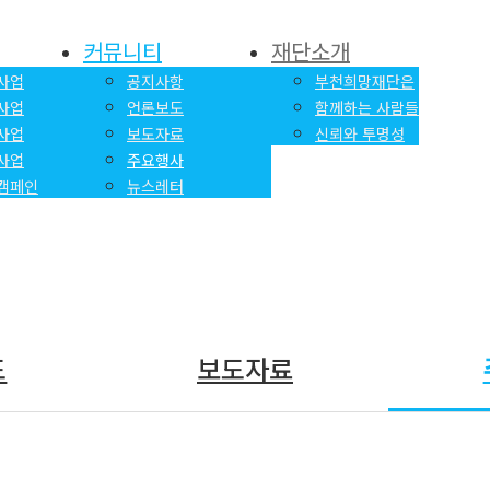
커뮤니티
재단소개
사업
공지사항
부천희망재단은
사업
언론보도
함께하는 사람들
사업
보도자료
신뢰와 투명성
사업
주요행사
캠페인
뉴스레터
커뮤니티
도
보도자료