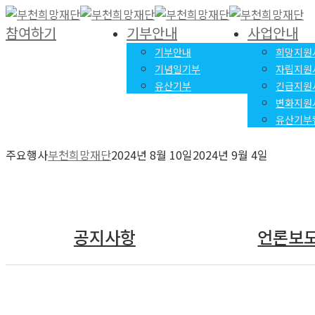
참여하기
기부안내
사업안내
기부안내
희망지원
기념일기부
자립지원
유산기부
긴급지원
변화지원
유산기부
주요행사
부천희망재단
2024년 8월 10일
2024년 9월 4일
공지사항
언론보