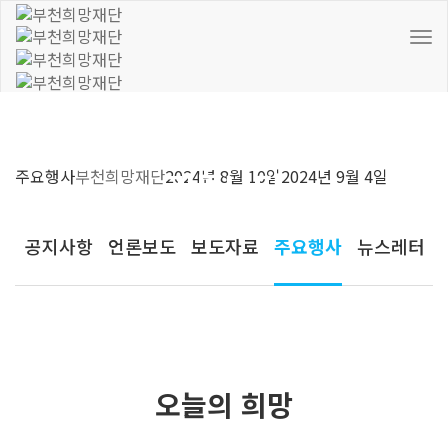
To
Nav
커뮤니티
주요행사
부천희망재단
2024년 8월 10일
2024년 9월 4일
공지사항
언론보도
보도자료
주요행사
뉴스레터
오늘의 희망