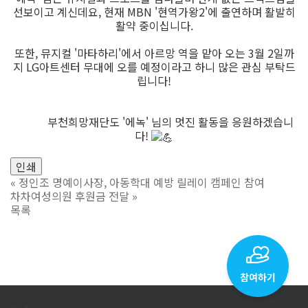
선보이고 계신데요, 현재 MBN '현역가왕2'에 출연하며 활발히
활약 중이십니다.
또한, 뮤지컬 '마타하리'에서 아르망 역을 맡아 오는 3월 2일까
지 LG아트센터 무대에 오를 예정이라고 하니 많은 관심 부탁드
립니다!
부천희망재단도 '에녹' 님의 멋진 활동을 응원하겠습니
다!
인쇄
«
정인조 명예이사장, 아동학대 예방 릴레이 캠페인 참여
차차여성의원 후원금 전달
»
목록