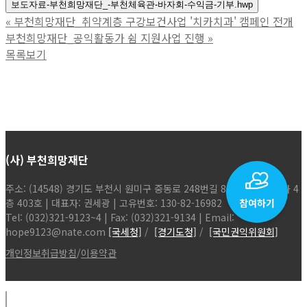
보도자료-부천희망재단_-부천체육관-바자회-수익금-기부.hwp
«
부천희망재단_취약계층 구강보건사업 '치카치과' 캠페인 전개
부천희망재단_공익활동가 쉼 지원사업 진행
»
목록보기
(사) 부천희망재단
주소: (14548) 경기도 부천시 원미구 중동로 248번길 86, 현해탑프라자 4
층 403호 | 대표자: 권세광 | 고유번호: 130-82-16982
Tel: (032)321-9123~4 | Fax: (032)321-9134 | Email:
hope9123@nate.com
[국세청]
/
[경기도청]
/
[국민권익위원회]
개인정보취급방침
/
이용약관