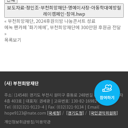
보도자료-정인조-부천희망재단-명예이사장-아동학대예방릴
레이캠페인-참여.hwp
«
부천희망재단, 2024후원의밤 나눔콘서트 성료
에녹 팬카페 '화기에에', 부천희망재단에 300만원 후원금 전달
»
목록보기
(사) 부천희망재단
주소: (14548) 경기도 부천시 원미구 중동로 248번길 86, 현해탑프라자
4층 403호 | 대표자: 권세광 | 고유번호: 130-82-16982
Tel: (032)321-9123~4 | Fax: (032)321-9134 | Email:
hope9123@nate.com
[국세청]
/
[경기도청]
/
[국민권익위원회]
개인정보취급방침
/
이용약관