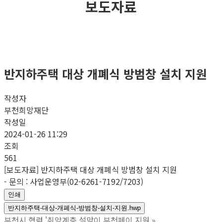
보도자료
반지하주택 대상 개폐식 방범창 설치 지원
작성자
부천희망재단
작성일
2024-01-26 11:29
조회
561
[보도자료] 반지하주택 대상 개폐식 방범창 설치 지원
- 문의 : 사업운영부(02-6261-7192/7203)
인쇄
반지하주택-대상-개폐식-방범창-설치-지원.hwp
부천시 협력 '취약계층 설맞이 부천페이 지원
»