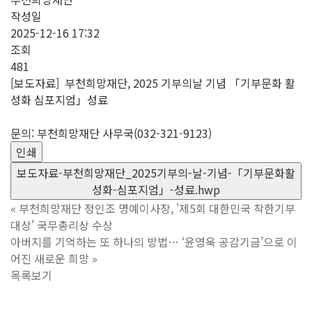
작성일
2025-12-16 17:32
조회
481
[보도자료] 부천희망재단, 2025 기부의날 기념 「기부문화 활
성화 심포지엄」성료
문의: 부천희망재단 사무국(032-321-9123)
인쇄
보도자료-부천희망재단_2025기부의-날-기념-「기부문화활
성화-심포지엄」-성료.hwp
«
부천희망재단 정인조 명예이사장, '제5회 대한민국 착한기부
대상' 국무총리상 수상
아버지를 기억하는 또 하나의 방법… ‘윤영욱 공감기금’으로 이
어진 새로운 희망
»
목록보기