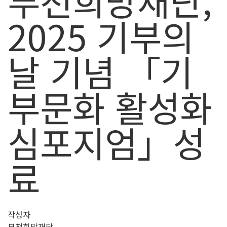
부천희망재단,
2025 기부의
날 기념 「기
부문화 활성화
심포지엄」성
료
작성자
부천희망재단