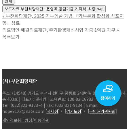
인쇄
보도자료-부천희망재단_-윤영욱-공감기금-기탁식_최종.hwp
«
부천희망재단, 2025 기부의날 기념 「기부문화 활성화 심포지
엄」성료
의료법인 혜원의료재단, 주거환경개선사업 기금 1억원 기부
»
목록보기
(사) 부천희망재단
주소: (14548) 경기도 부천시 원미구 중동로 248번길 86, 현해탑프라자 4
층 403호 | 대표자: 권세광 | 고유번호: 130-82-16982
Tel: (032)321-9123~4 | Fax: (032)321-9134 | Email:
hope9123@nate.com
[국세청]
/
[경기도청]
/
[국민권익위원회]
개인정보취급방침
/
이용약관