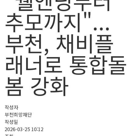
"웰엔딩부터
추모까지"...
부천, 채비플
래너로 통합돌
봄 강화
작성자
부천희망재단
작성일
2026-03-25 10:12