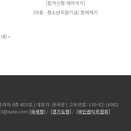
[참가신청 하러가기]
[아동 · 청소년지원기금] 참여하기
내]
»
자 4층 403호 | 대표자: 권세광 | 고유번호: 130-82-16982
9123@nate.com
[국세청]
/
[경기도청]
/
[국민권익위원회]