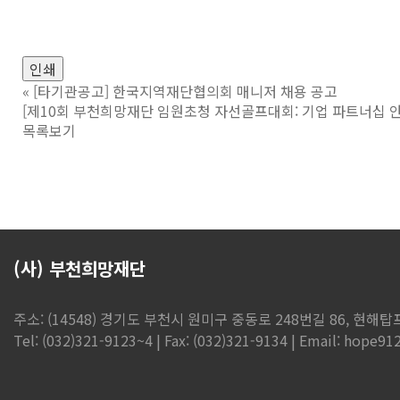
인쇄
«
[타기관공고] 한국지역재단협의회 매니저 채용 공고
[제10회 부천희망재단 임원초청 자선골프대회: 기업 파트너십 안
목록보기
(사) 부천희망재단
주소: (14548) 경기도 부천시 원미구 중동로 248번길 86, 현해탑프라
Tel: (032)321-9123~4 | Fax: (032)321-9134 | Email: hope