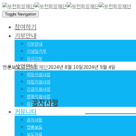
Toggle Navigation
참여하기
기부안내
기부안내
기념일기부
유산기부
사업안내
언론보도
부천희망재단
2024년 8월 10일
2024년 9월 4일
희망지원사업
자립지원사업
긴급지원사업
변화지원사업
공지사항
언론보
유산기부캠페인
커뮤니티
공지사항
언론보도
보도자료