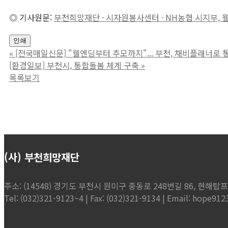
◎ 기사원문:
부천희망재단 · 시자원봉사센터 · NH농협 시지부,
인쇄
«
[전국매일신문] "웰엔딩부터 추모까지"... 부천, 채비플래너로
[환경일보] 부천시, 통합돌봄 체계 구축
»
목록보기
(사) 부천희망재단
주소: (14548) 경기도 부천시 원미구 중동로 248번길 86, 현해탑프라자
Tel: (032)321-9123~4 | Fax: (032)321-9134 | Email: hope9