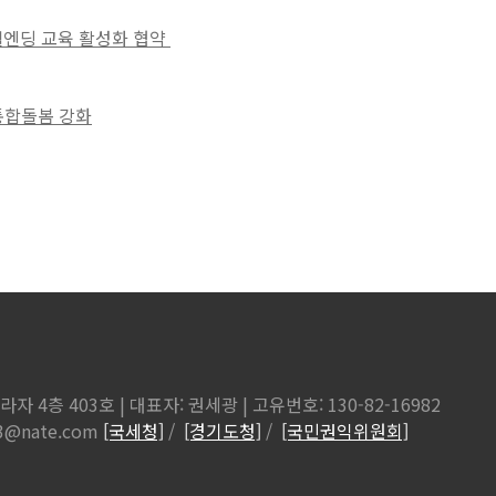
 웰엔딩 교육 활성화 협약
 통합돌봄 강화
 4층 403호 | 대표자: 권세광 | 고유번호: 130-82-16982
123@nate.com
[국세청]
/
[경기도청]
/
[국민권익위원회]