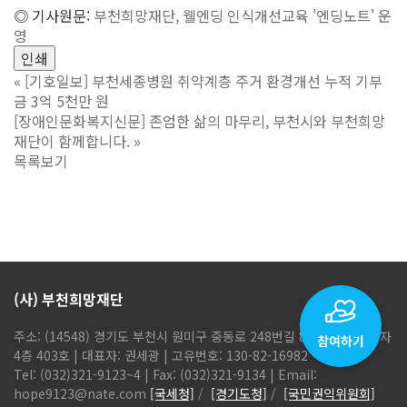
◎ 기사원문:
부천희망재단, 웰엔딩 인식개선교육 '엔딩노트' 운
영
인쇄
«
[기호일보] 부천세종병원 취약계층 주거 환경개선 누적 기부
금 3억 5천만 원
[장애인문화복지신문] 존엄한 삶의 마무리, 부천시와 부천희망
재단이 함께합니다.
»
목록보기
(사) 부천희망재단
주소: (14548) 경기도 부천시 원미구 중동로 248번길 86, 현해탑프라자
4층 403호 | 대표자: 권세광 | 고유번호: 130-82-16982
Tel: (032)321-9123~4 | Fax: (032)321-9134 | Email:
hope9123@nate.com
[국세청]
/
[경기도청]
/
[국민권익위원회]