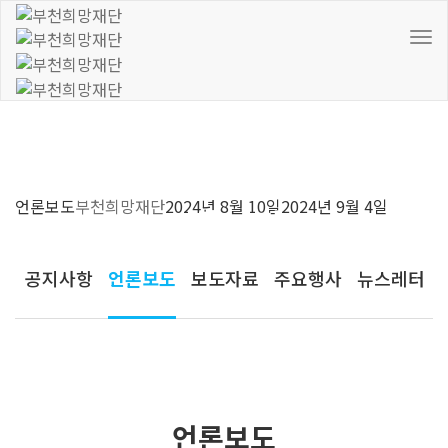
To
Nav
언론보도
부천희망재단
2024년 8월 10일
2024년 9월 4일
커뮤니티
공지사항
언론보도
보도자료
주요행사
뉴스레터
언론보도