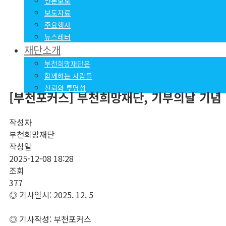
언론보도
보도자료
주요행사
뉴스레터
재단소개
부천희망재단은
함께하는 사람들
신뢰와 투명성
[부천포커스] 부천희망재단, 기부의날 기념
작성자
부천희망재단
작성일
2025-12-08 18:28
조회
377
◎ 기사일시: 2025. 12. 5
◎ 기사작성: 부천포커스