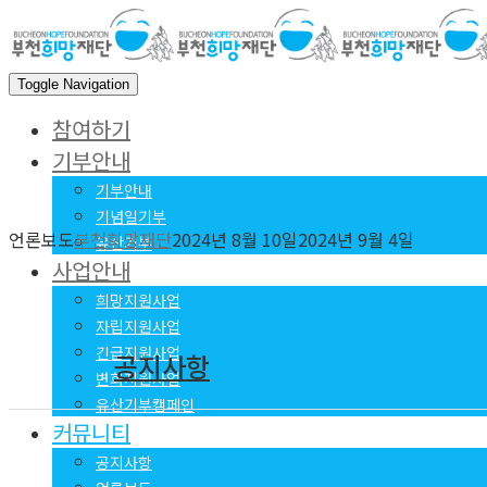
Toggle Navigation
참여하기
기부안내
기부안내
기념일기부
언론보도
부천희망재단
2024년 8월 10일
2024년 9월 4일
유산기부
사업안내
희망지원사업
자립지원사업
긴급지원사업
공지사항
언론보
변화지원사업
유산기부캠페인
커뮤니티
공지사항