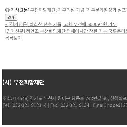
◎ 기사원문:
부천희망재단, 기부의날 기념 '기부문화활성화 심포
인쇄
«
[경기신문] 황희찬 선수 가족, 고향 부천에 5000만 원 기부
[경기신문] 정인조 부천희망재단 명예이사장 착한 기부 국무총리
목록보기
(사) 부천희망재단
주소: (14548) 경기도 부천시 원미구 중동로 248번길 86, 현해탑프라자
Tel: (032)321-9123~4 | Fax: (032)321-9134 | Email: hope9