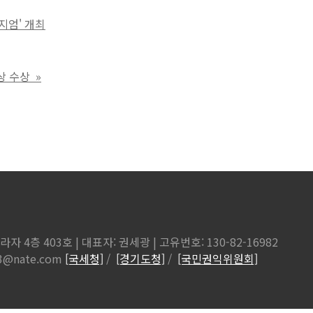
지엄' 개최
상 수상
»
 4층 403호 | 대표자: 권세광 | 고유번호: 130-82-16982
123@nate.com
[국세청]
/
[경기도청]
/
[국민권익위원회]