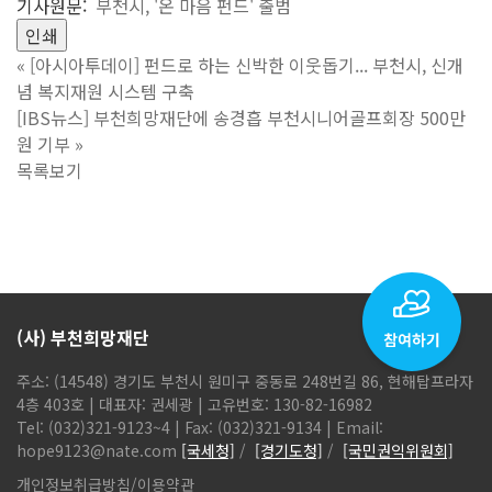
기사원문:
부천시, '온 마음 펀드' 출범
인쇄
«
[아시아투데이] 펀드로 하는 신박한 이웃돕기... 부천시, 신개
념 복지재원 시스템 구축
[IBS뉴스] 부천희망재단에 송경흡 부천시니어골프회장 500만
원 기부
»
목록보기
(사) 부천희망재단
주소: (14548) 경기도 부천시 원미구 중동로 248번길 86, 현해탑프라자
4층 403호 | 대표자: 권세광 | 고유번호: 130-82-16982
Tel: (032)321-9123~4 | Fax: (032)321-9134 | Email:
hope9123@nate.com
[국세청]
/
[경기도청]
/
[국민권익위원회]
개인정보취급방침
/
이용약관