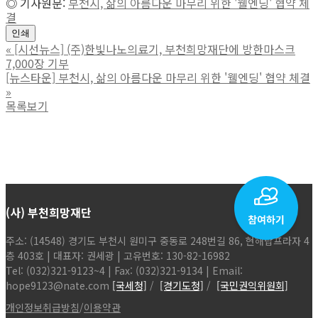
◎ 기사원문:
부천시, 삶의 아름다운 마무리 위한 '웰엔딩' 협약 체
결
인쇄
«
[시선뉴스] (주)한빛나노의료기, 부천희망재단에 방한마스크
7,000장 기부
[뉴스타운] 부천시, 삶의 아름다운 마무리 위한 '웰엔딩' 협약 체결
»
목록보기
(사) 부천희망재단
주소: (14548) 경기도 부천시 원미구 중동로 248번길 86, 현해탑프라자 4
층 403호 | 대표자: 권세광 | 고유번호: 130-82-16982
Tel: (032)321-9123~4 | Fax: (032)321-9134 | Email:
hope9123@nate.com
[국세청]
/
[경기도청]
/
[국민권익위원회]
개인정보취급방침
/
이용약관