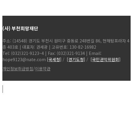
(사) 부천희망재단
주소: (14548) 경기도 부천시 원미구 중동로 248번길 86, 현해탑프라자 4
층 403호 | 대표자: 권세광 | 고유번호: 130-82-16982
Tel: (032)321-9123~4 | Fax: (032)321-9134 | Email:
hope9123@nate.com
[국세청]
/
[경기도청]
/
[국민권익위원회]
개인정보취급방침
/
이용약관