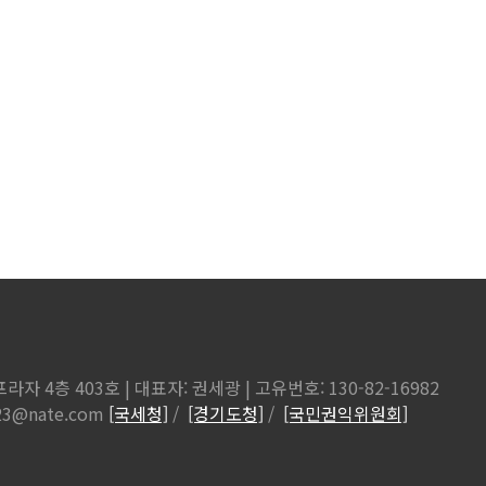
자 4층 403호 | 대표자: 권세광 | 고유번호: 130-82-16982
9123@nate.com
[국세청]
/
[경기도청]
/
[국민권익위원회]