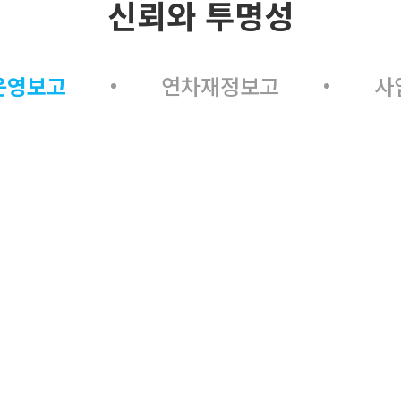
신뢰와 투명성
운영보고
연차재정보고
사