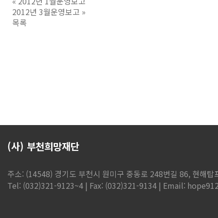
«
2012년 1월운영보고
2012년 3월운영보고
»
목록
(사) 부천희망재단
주소: (14548) 경기도 부천시 원미구 중동로 248번길 86, 현해탑프라
Tel: (032)321-9123~4 | Fax: (032)321-9134 | Email: hope