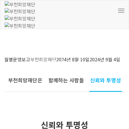
To
Nav
월별운영보고
부천희망재단
2024년 8월 10일
2024년 9월 4일
재단소개
부천희망재단은
함께하는 사람들
신뢰와 투명성
신뢰와 투명성