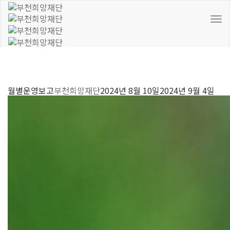
To
Nav
월별운영보고
부천희망재단
2024년 8월 10일
2024년 9월 4일