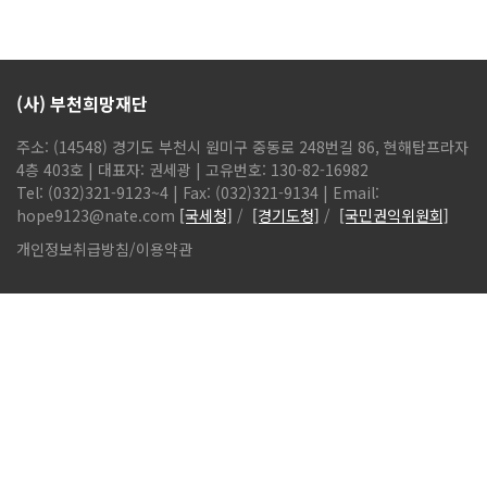
(사) 부천희망재단
주소: (14548) 경기도 부천시 원미구 중동로 248번길 86, 현해탑프라자
4층 403호 | 대표자: 권세광 | 고유번호: 130-82-16982
Tel: (032)321-9123~4 | Fax: (032)321-9134 | Email:
hope9123@nate.com
[국세청]
/
[경기도청]
/
[국민권익위원회]
개인정보취급방침
/
이용약관