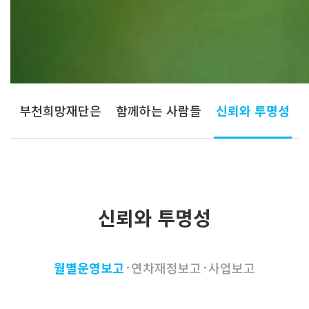
부천희망재단은
함께하는 사람들
신뢰와 투명성
신뢰와 투명성
월별운영보고
연차재정보고
사업보고