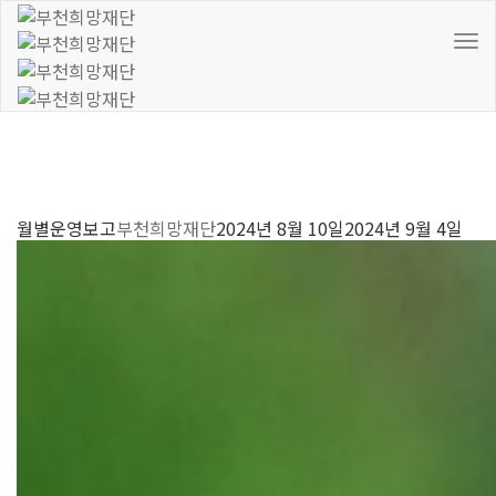
To
Nav
월별운영보고
부천희망재단
2024년 8월 10일
2024년 9월 4일