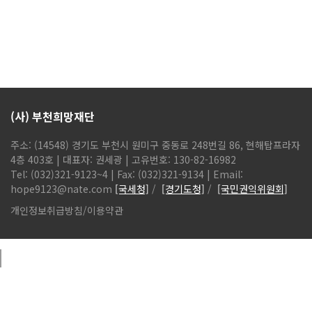
(사) 부천희망재단
주소: (14548) 경기도 부천시 원미구 중동로 248번길 86, 현해탑프라자
4층 403호 | 대표자: 권세광 | 고유번호: 130-82-16982
Tel: (032)321-9123~4 | Fax: (032)321-9134 | Email:
hope9123@nate.com
[국세청]
/
[경기도청]
/
[국민권익위원회]
개인정보취급방침
/
이용약관