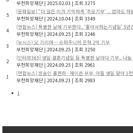
부천희망재단
|
2025.02.03
|
조회 3275
[문화일보] "더 많은 이가 기억하게 '추모기부' ... 엄마도
5
부천희망재단
|
2024.10.04
|
조회 3349
[연합뉴스] 특별한 날에 기부한다.. '좋아서하는기념일' 5년
4
부천희망재단
|
2024.09.25
|
조회 3246
[뉴시스] 父 기리며… 슈퍼주니어 은혁 2억 기부
3
부천희망재단
|
2024.09.25
|
조회 3250
[인터뷰365] 생일·결혼기념일 등 특별한 날마다 기부.. 나눔
2
부천희망재단
|
2024.09.25
|
조회 2961
[연합뉴스] 방송인 홍현희 · 제이쓴 부부, 아들 생일 맞아 1
1
부천희망재단
|
2024.09.23
|
조회 2983
1