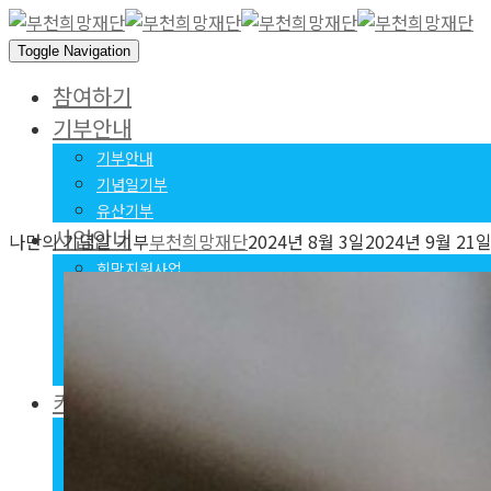
Toggle Navigation
참여하기
기부안내
기부안내
기념일기부
유산기부
사업안내
나만의 기념일 기부
부천희망재단
2024년 8월 3일
2024년 9월 21
희망지원사업
자립지원사업
긴급지원사업
변화지원사업
유산기부캠페인
커뮤니티
공지사항
언론보도
보도자료