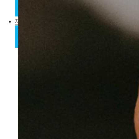
주요행사
뉴스레터
재단소개
부천희망재단은
함께하는 사람들
신뢰와 투명성